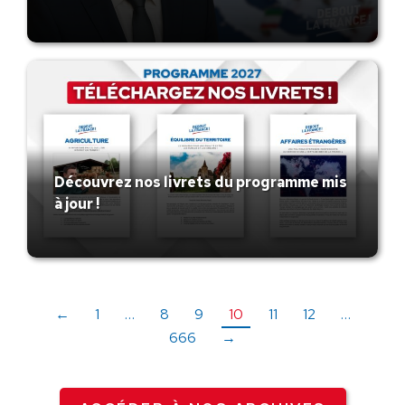
Découvrez nos livrets du programme mis
à jour !
←
1
…
8
9
10
11
12
…
666
→