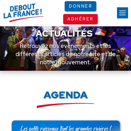
Panneau de gestion des cookies
DONNER
ADHÉRER
ACTUALITÉS
Retrouvez nos événements et les
différents articles de notre site et de
notre mouvement.
AGENDA