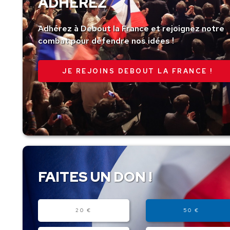
ADHÉREZ
Adhérez à Debout la France et rejoignez notre
combat pour défendre nos idées !
JE REJOINS DEBOUT LA FRANCE !
FAITES UN DON !
Montant
20 €
50 €