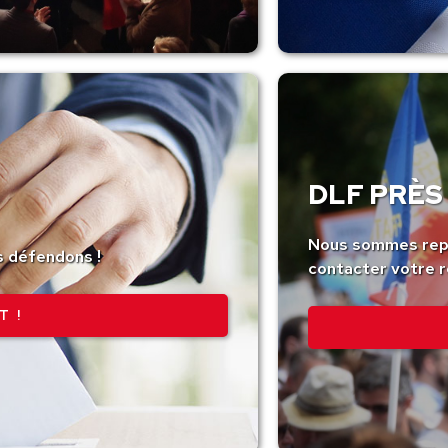
DLF PRÈS 
Nous sommes repr
s défendons !
contacter votre r
T !