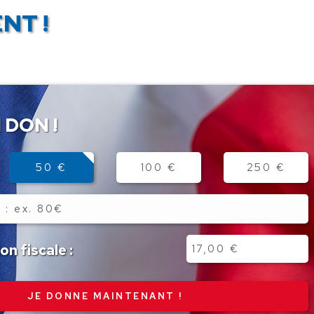
NT !
 DON !
50 €
100 €
250 €
n fiscale :