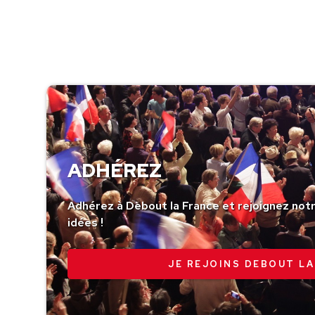
ADHÉREZ
Adhérez à Debout la France et rejoignez no
idées !
JE REJOINS DEBOUT LA