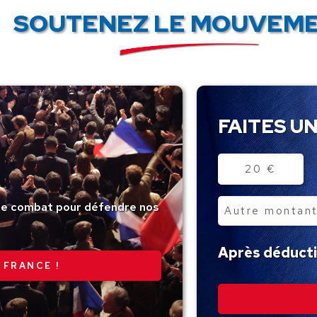
SOUTENEZ LE MOUVEME
FAITES UN
Montant
20 €
tre combat pour défendre nos
Autre
montant
Après déductio
 FRANCE !