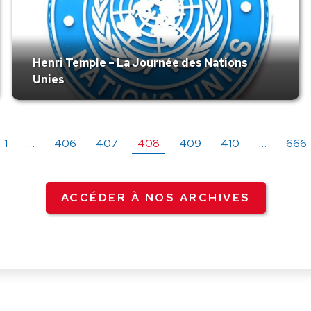
Henri Temple – La Journée des Nations
Unies
1
…
406
407
408
409
410
…
666
ACCÉDER À NOS ARCHIVES