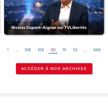
Nicolas Dupont-Aignan sur TVLibertés
←
1
…
108
109
110
111
112
…
666
ACCÉDER À NOS ARCHIVES