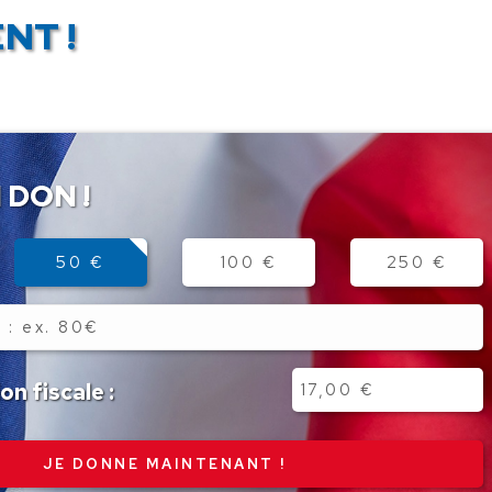
NT !
 DON !
50 €
100 €
250 €
n fiscale :