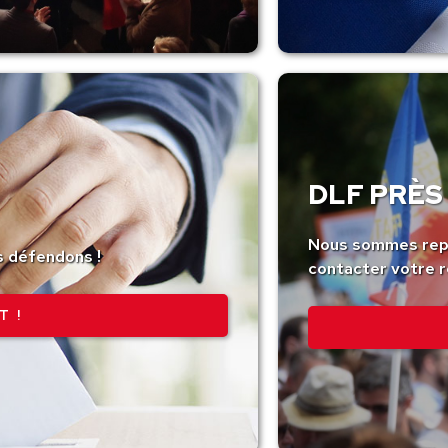
DLF PRÈS 
Nous sommes repr
s défendons !
contacter votre r
T !