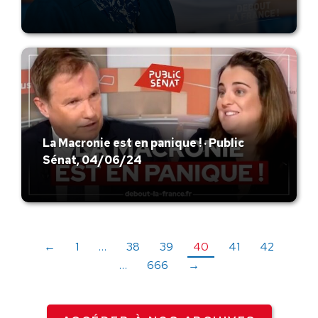
La Macronie est en panique ! · Public
Sénat, 04/06/24
←
1
…
38
39
40
41
42
…
666
→