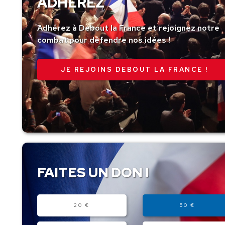
ADHÉREZ
Adhérez à Debout la France et rejoignez notre
combat pour défendre nos idées !
JE REJOINS DEBOUT LA FRANCE !
FAITES UN DON !
Montant
20 €
50 €