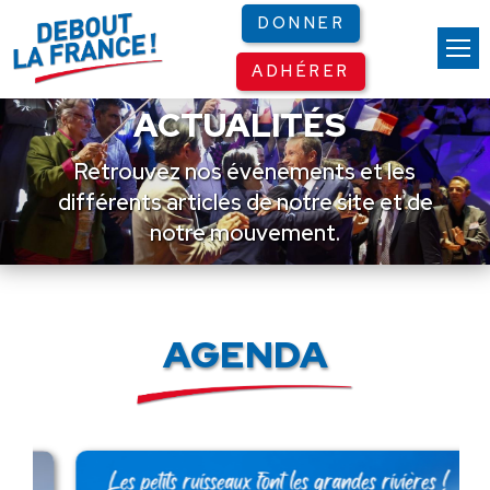
Panneau de gestion des cookies
DONNER
ADHÉRER
ACTUALITÉS
Retrouvez nos événements et les
différents articles de notre site et de
notre mouvement.
AGENDA