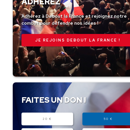
ADHÉREZ
Adhérez à Debout la France et rejoignez notre
combat pour défendre nos idées !
JE REJOINS DEBOUT LA FRANCE !
FAITES UN DON !
Montant
20 €
50 €