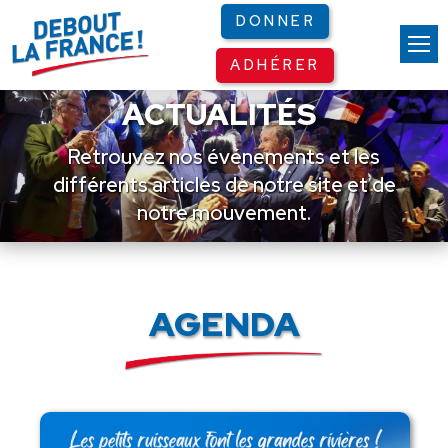
Panneau de gestion des cookies
DONNER
ADHÉRER
ACTUALITÉS
Retrouvez nos événements et les
différents articles de notre site et de
notre mouvement.
AGENDA