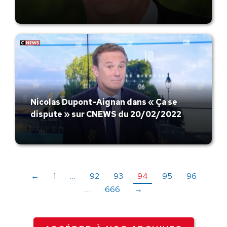
Nicolas Dupont-Aignan dans « Ça se
dispute » sur CNEWS du 20/02/2022
←
1
…
92
93
94
95
96
…
666
→