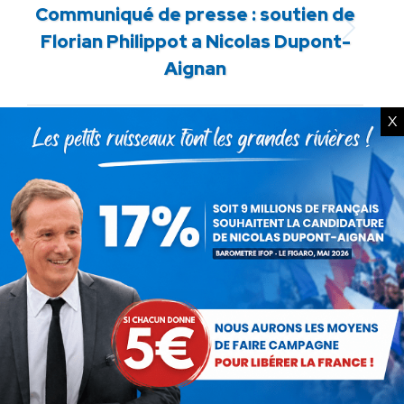
Communiqué de presse : soutien de
Article
Florian Philippot a Nicolas Dupont-
suivant
Aignan
:
X
ARTICLES LIÉS
Communiqué : La protection
de nos enfants se joue sur le
terrain !
22 juillet 2026
Communiqué : Corse,
l’engrenage d’une France
fragmentée