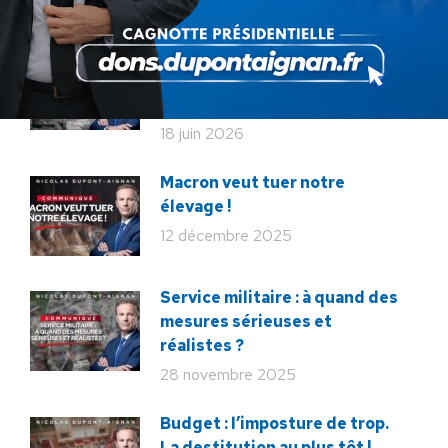
26 juin 2026
En ce 18 juin, le meilleur
hommage : libérer à nouveau la
France !
18 juin 2026
Macron veut tuer notre
élevage !
12 décembre 2025
Service militaire : à quand des
mesures sérieuses et
réalistes ?
28 novembre 2025
Budget : l’imposture de trop.
La destitution au plus tôt !