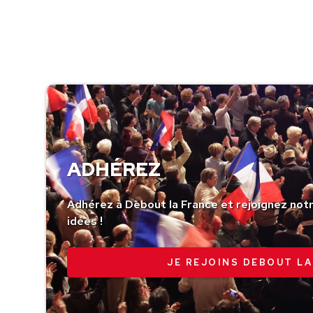
ADHÉREZ
Adhérez à Debout la France et rejoignez no
idées !
JE REJOINS DEBOUT LA