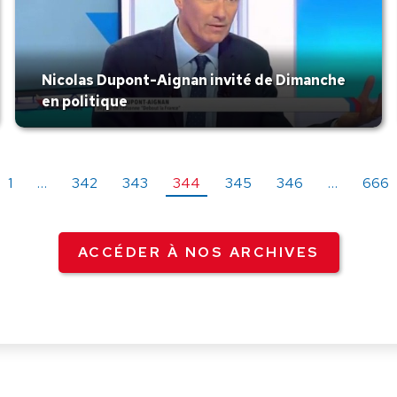
Nicolas Dupont-Aignan invité de Dimanche
en politique
1
…
342
343
344
345
346
…
666
ACCÉDER À NOS ARCHIVES