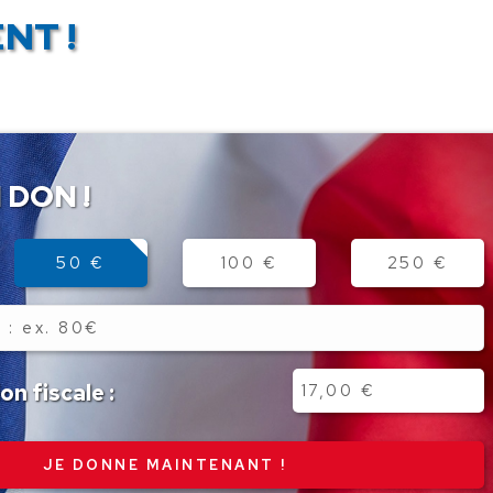
NT !
 DON !
50 €
100 €
250 €
n fiscale :