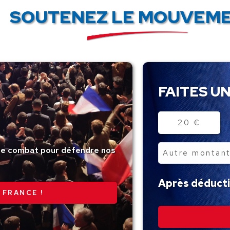
SOUTENEZ LE MOUVEME
FAITES UN
Montant
20 €
tre combat pour défendre nos
Autre
montant
Après déductio
 FRANCE !