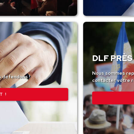
DLF PRÈS 
Nous sommes repr
s défendons !
contacter votre r
T !