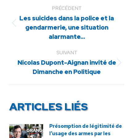
PRÉCÉDENT
Les suicides dans la police et la
Article
gendarmerie, une situation
précédent
alarmante…
:
SUIVANT
Nicolas Dupont-Aignan invité de
Article
Dimanche en Politique
suivant
:
ARTICLES LIÉS
Présomption de légitimité de
l’usage des armes par les