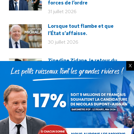
forces de l’ordre
31 juillet 2026
Lorsque tout flambe et que
l’État s’affaisse.
30 juillet 2026
Zinedine Zidane, le retour du
X
héros : la France confie son
destin à sa plus grande
légende
29 juillet 2026
La liberté ou la Mort
20 juillet 2026