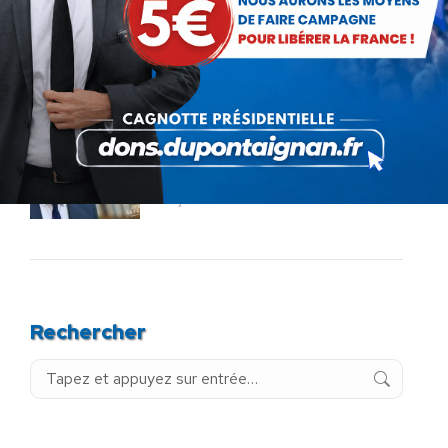
Bac de français : quand la
liberté pédagogique devient
abandon culturel
18 juillet 2026
La France au seuil d’un
engrenage stratégique ?
15 juillet 2026
Rechercher
Recherche
: