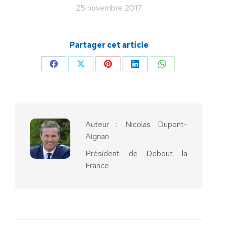
25 novembre 2017
Partager cet article
Partager
Partager
Partager
Partager
Partager
sur
sur
sur
sur
sur
Facebook
X
Pinterest
LinkedIn
WhatsApp
Auteur :
Nicolas Dupont-
Aignan
Président de Debout la
France