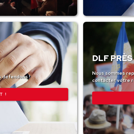
DLF PRÈS 
Nous sommes repr
s défendons !
contacter votre r
T !