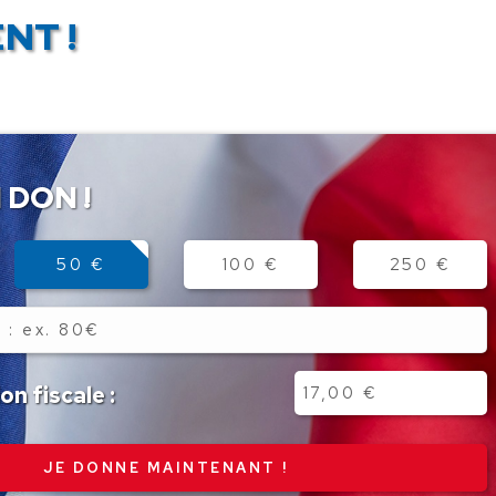
NT !
 DON !
50 €
100 €
250 €
n fiscale :