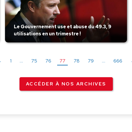
Le Gouvernement use et abuse du 49.3, 9
utilisations en un trimestre !
←
1
…
75
76
77
78
79
…
666
ACCÉDER À NOS ARCHIVES