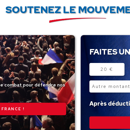
SOUTENEZ LE MOUVEME
FAITES UN
Montant
20 €
tre combat pour défendre nos
Autre
montant
Après déductio
 FRANCE !