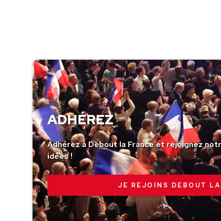
ADHÉREZ
Adhérez à Debout la France et rejoignez no
idées !
JE REJOINS DEBOUT LA