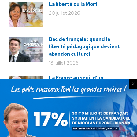
La liberté ou la Mort
20 juillet 2026
Bac de français : quand la
liberté pédagogique devient
abandon culturel
18 juillet 2026
La France au seuil d’un
X
engrenage stratégique ?
15 juillet 2026
Rechercher