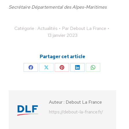
Secrétaire Départemental des Alpes-Maritimes
Catégorie :
Actualités
Par
Debout La France
13 janvier 2023
Partager cet article
Partager
Partager
Partager
Partager
Partager
sur
sur
sur
sur
sur
Facebook
X
Pinterest
LinkedIn
WhatsApp
Auteur :
Debout La France
https://debout-la-france.fr/