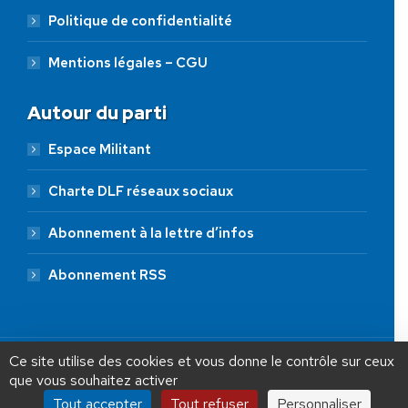
Politique de confidentialité
Mentions légales – CGU
Autour du parti
Espace Militant
Charte DLF réseaux sociaux
Abonnement à la lettre d’infos
Abonnement RSS
AIDEZ NOUS À
LIBÉRER LA FRANCE
JE FAIS UN DON À DLF
Ce site utilise des cookies et vous donne le contrôle sur ceux
que vous souhaitez activer
ADHÉSION
20 €
50 €
100 €
Tout accepter
Tout refuser
Personnaliser