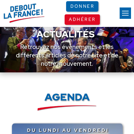
Panneau de gestion des cookies
DONNER
ADHÉRER
ACTUALITÉS
Retrouvez nos événements et les
différents articles de notre site et de
notre mouvement.
AGENDA