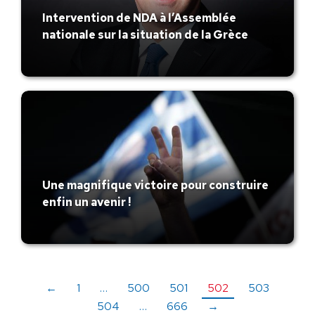
Intervention de NDA à l’Assemblée
nationale sur la situation de la Grèce
Une magnifique victoire pour construire
enfin un avenir !
←
1
…
500
501
502
503
504
…
666
→