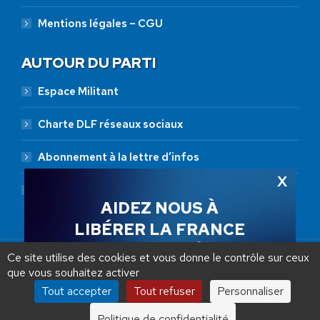
Mentions légales – CGU
AUTOUR DU PARTI
Espace Militant
Charte DLF réseaux sociaux
Abonnement à la lettre d’infos
Abonnement RSS
AIDEZ NOUS À
LIBÉRER LA FRANCE
JE FAIS UN DON À DLF
Ce site utilise des cookies et vous donne le contrôle sur ceux
que vous souhaitez activer
ADHÉSION
20 €
50 €
100 €
Tout accepter
Tout refuser
Personnaliser
Debout La France © 2026 | Designed by Aryup.com
250 €
1000 €
Politique de confidentialité