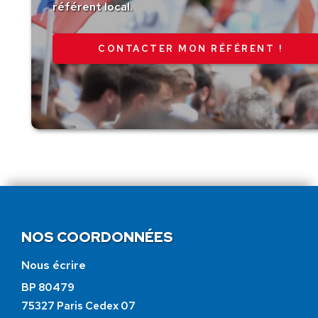
référent local.
CONTACTER MON RÉFÉRENT !
NOS COORDONNÉES
Nous écrire
BP 80479
75327 Paris Cedex 07