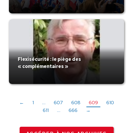
Flexisécurité : le piège des
« complémentaires »
←
1
…
607
608
609
610
611
…
666
→