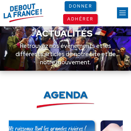
Panneau de gestion des cookies
DONNER
ADHÉRER
ACTUALITÉS
Retrouvez nos événements et les
différents articles de notre site et de
notre mouvement.
AGENDA