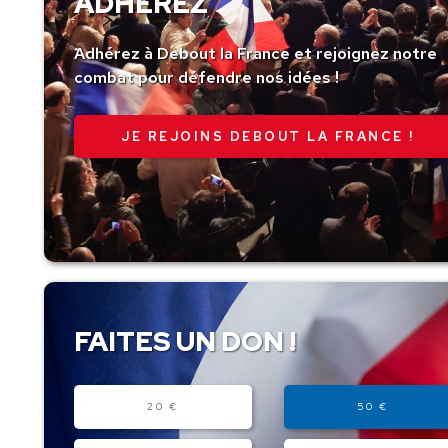
ADHÉREZ
Adhérez à Debout la France et rejoignez notre
combat pour défendre nos idées !
JE REJOINS DEBOUT LA FRANCE !
FAITES UN DON !
Montant
20 €
50 €