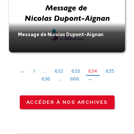
Message de Nicolas Dupont-Aignan
←
1
…
632
633
634
635
636
…
666
→
ACCÉDER À NOS ARCHIVES