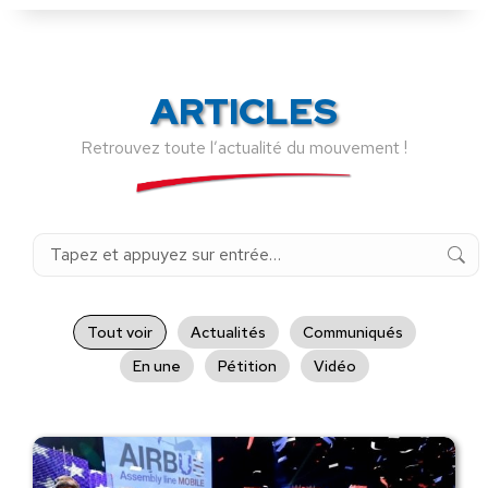
ARTICLES
Retrouvez toute l’actualité du mouvement !
Recherche
:
Tout voir
Actualités
Communiqués
En une
Pétition
Vidéo