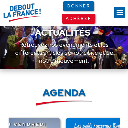
Panneau de gestion des cookies
DONNER
ADHÉRER
ACTUALITÉS
Retrouvez nos événements et les
différents articles de notre site et de
notre mouvement.
AGENDA