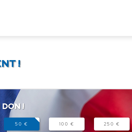
NT !
 DON !
50 €
100 €
250 €