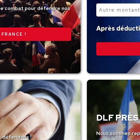
tre combat pour défendre nos
Autre
montant
Après déductio
 FRANCE !
DLF PRÈS 
Nous sommes repr
s défendons !