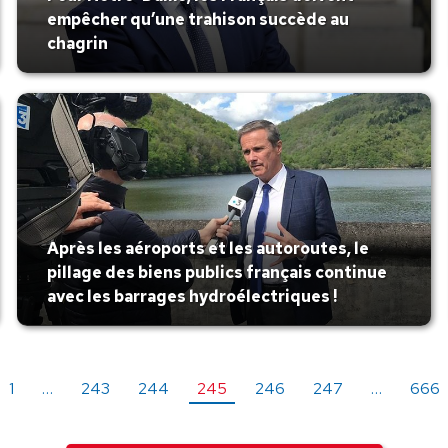
empêcher qu’une trahison succède au
chagrin
Après les aéroports et les autoroutes, le
pillage des biens publics français continue
avec les barrages hydroélectriques !
1
…
243
244
245
246
247
…
666