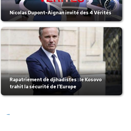
Nicolas Dupont-Aignan invité des 4 Vérités
Rapatriement de djihadistes : le Kosovo
trahit la sécurité de l’Europe
→