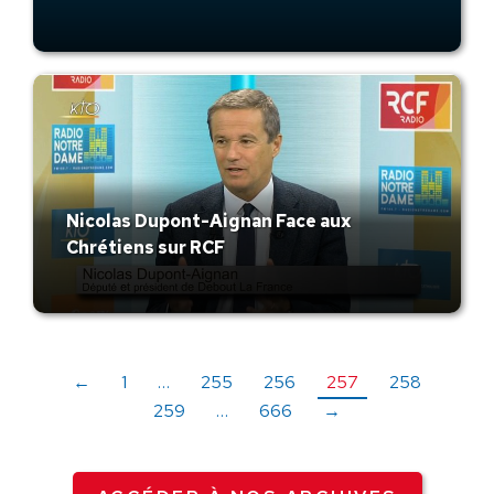
Nicolas Dupont-Aignan Face aux
Chrétiens sur RCF
←
1
…
255
256
257
258
259
…
666
→