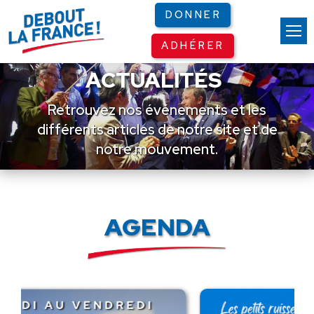
Panneau de gestion des cookies
DONNER
ADHÉRER
ACTUALITÉS
Retrouvez nos événements et les
différents articles de notre site et de
notre mouvement.
AGENDA