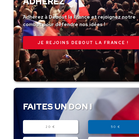
ADHÉREZ
Adhérez à Debout la France et rejoignez notre
combat pour défendre nos idées !
JE REJOINS DEBOUT LA FRANCE !
FAITES UN DON !
Montant
20 €
50 €