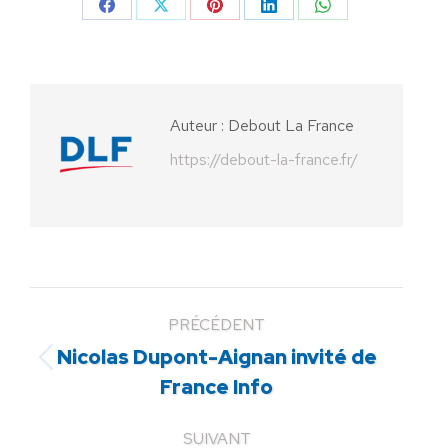
Partager
Partager
Partager
Partager
Partager
sur
sur
sur
sur
sur
Facebook
X
Pinterest
LinkedIn
WhatsApp
Auteur :
Debout La France
https://debout-la-france.fr/
PRÉCÉDENT
Nicolas Dupont-Aignan invité de
Article
France Info
précédent
:
SUIVANT