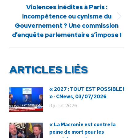
Violences inédites à Paris :
incompétence ou cynisme du
Article
Gouvernement ? Une commission
suivant
d’enquête parlementaire s’impose !
:
ARTICLES LIÉS
« 2027 : TOUT EST POSSIBLE !
» · CNews, 03/07/2026
3 juillet 2026
« La Macronie est contre la
peine de mort pour les