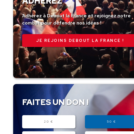
ADHÉREZ
Adhérez à Debout la France et rejoignez notre
combat pour défendre nos idées !
JE REJOINS DEBOUT LA FRANCE !
FAITES UN DON !
Montant
20 €
50 €