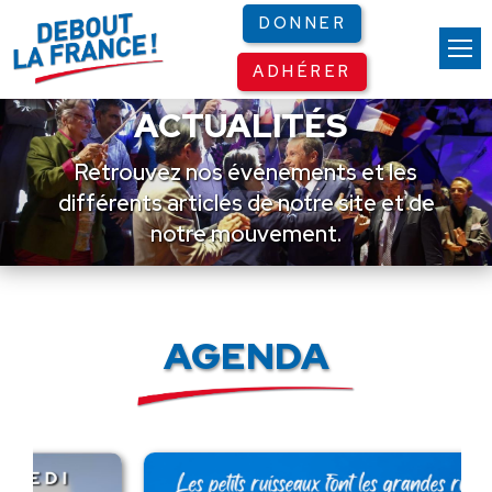
Panneau de gestion des cookies
DONNER
ADHÉRER
ACTUALITÉS
Retrouvez nos événements et les
différents articles de notre site et de
notre mouvement.
AGENDA