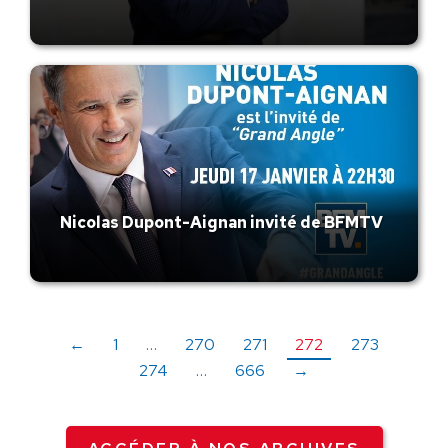
Nicolas Dupont-Aignan invité de BFMTV
←
1
…
270
271
272
273
274
…
666
→