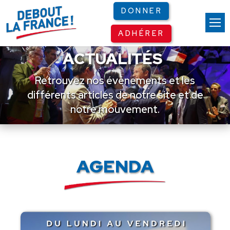
Panneau de gestion des cookies
DONNER
ADHÉRER
ACTUALITÉS
Retrouvez nos événements et les
différents articles de notre site et de
notre mouvement.
AGENDA