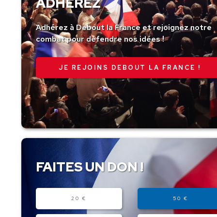
ADHÉREZ
Adhérez à Debout la France et rejoignez notre
combat pour défendre nos idées !
JE REJOINS DEBOUT LA FRANCE !
FAITES UN DON !
Montant
20 €
50 €