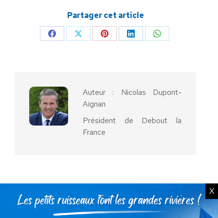
Partager cet article
Partager
Partager
Partager
Partager
Partager
sur
sur
sur
sur
sur
Facebook
X
Pinterest
LinkedIn
WhatsApp
Auteur :
Nicolas Dupont-
Aignan
Président de Debout la
France
X
PRÉCÉDENT