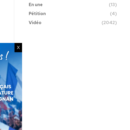
En une
(13)
Pétition
(4)
Vidéo
(2042)
X