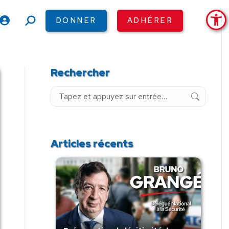
Ouv
DONNER
ADHÉRER
Recherche
:
Rechercher
Recherche
:
Articles récents