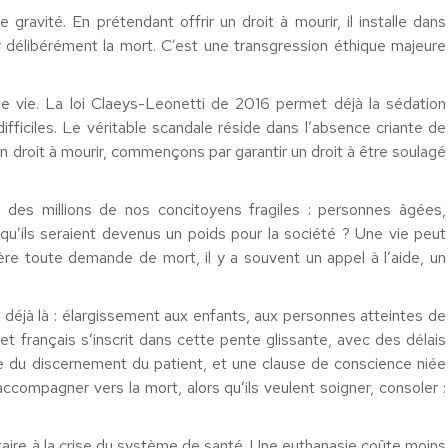
gravité. En prétendant offrir un droit à mourir, il installe dans
r délibérément la mort. C’est une transgression éthique majeure
e vie. La loi Claeys-Leonetti de 2016 permet déjà la sédation
ifficiles. Le véritable scandale réside dans l’absence criante de
r un droit à mourir, commençons par garantir un droit à être soulagé
 à des millions de nos concitoyens fragiles : personnes âgées,
 qu’ils seraient devenus un poids pour la société ? Une vie peut
ère toute demande de mort, il y a souvent un appel à l’aide, un
t déjà là : élargissement aux enfants, aux personnes atteintes de
 français s’inscrit dans cette pente glissante, avec des délais
ante du discernement du patient, et une clause de conscience niée
ccompagner vers la mort, alors qu’ils veulent soigner, consoler :
aire à la crise du système de santé. Une euthanasie coûte moins