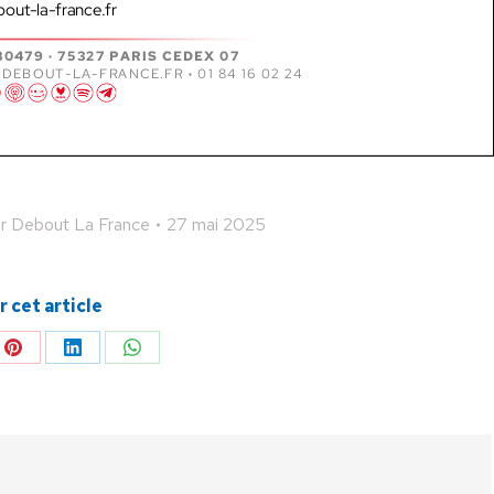
ar
Debout La France
27 mai 2025
 cet article
ger
Partager
Partager
Partager
sur
sur
sur
Pinterest
LinkedIn
WhatsApp