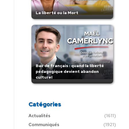
La liberté ou la Mort
Bac de français : quand la liberté
pédagogique devient abandon
culturel
Catégories
Actualités
(1611)
Communiqués
(1921)