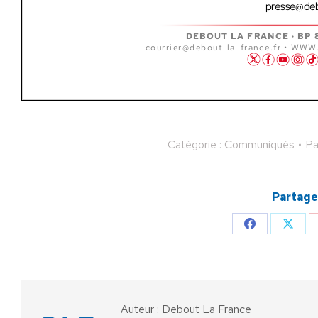
Catégorie :
Communiqués
P
Partager
Partager
Parta
sur
sur
Facebook
X
Auteur :
Debout La France