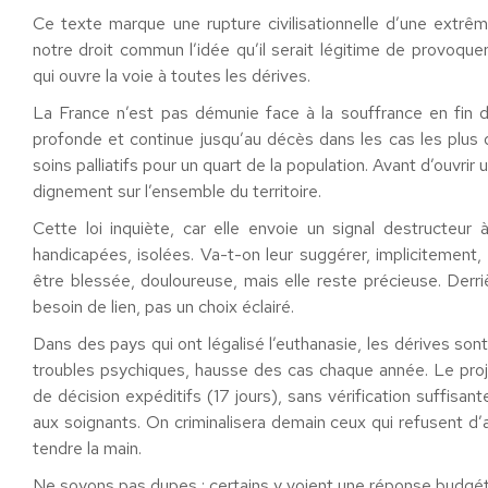
Ce texte marque une rupture civilisationnelle d’une extrême 
notre droit commun l’idée qu’il serait légitime de provoque
qui ouvre la voie à toutes les dérives.
La France n’est pas démunie face à la souffrance en fin d
profonde et continue jusqu’au décès dans les cas les plus d
soins palliatifs pour un quart de la population. Avant d’ouvri
dignement sur l’ensemble du territoire.
Cette loi inquiète, car elle envoie un signal destructeur
handicapées, isolées. Va-t-on leur suggérer, implicitement,
être blessée, douloureuse, mais elle reste précieuse. Derri
besoin de lien, pas un choix éclairé.
Dans des pays qui ont légalisé l’euthanasie, les dérives son
troubles psychiques, hausse des cas chaque année. Le projet
de décision expéditifs (17 jours), sans vérification suffis
aux soignants. On criminalisera demain ceux qui refusent d’a
tendre la main.
Ne soyons pas dupes : certains y voient une réponse budgét