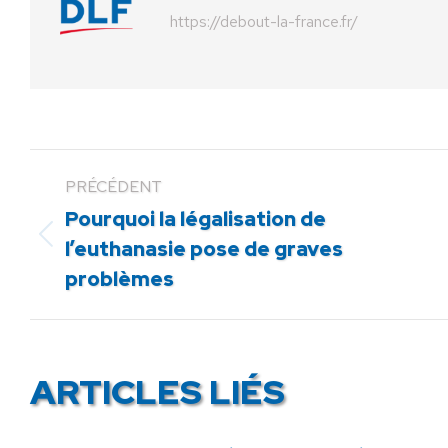
https://debout-la-france.fr/
PRÉCÉDENT
Pourquoi la légalisation de
Article
l’euthanasie pose de graves
précédent
problèmes
:
ARTICLES LIÉS