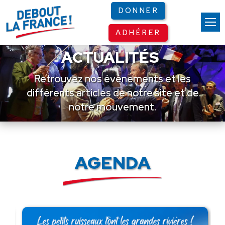
Panneau de gestion des cookies
DONNER
ADHÉRER
ACTUALITÉS
Retrouvez nos événements et les
différents articles de notre site et de
notre mouvement.
AGENDA