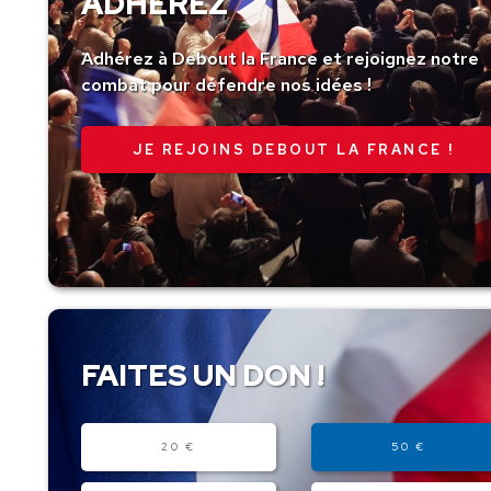
ADHÉREZ
Adhérez à Debout la France et rejoignez notre
combat pour défendre nos idées !
JE REJOINS DEBOUT LA FRANCE !
FAITES UN DON !
Montant
20 €
50 €