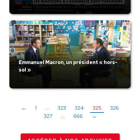
Emmanuel Macron, un président « hors-
sol »
←
1
…
323
324
325
326
327
…
666
→