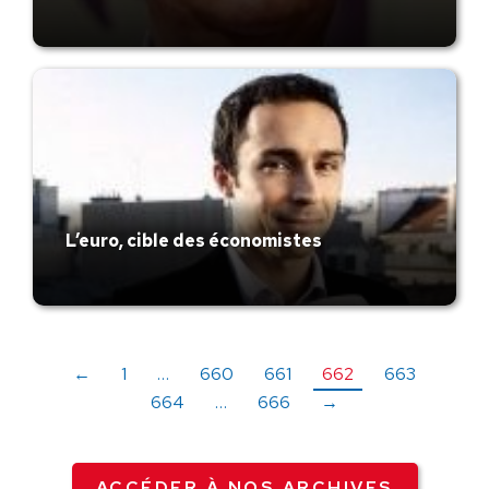
L’euro, cible des économistes
←
1
…
660
661
662
663
664
…
666
→
ACCÉDER À NOS ARCHIVES