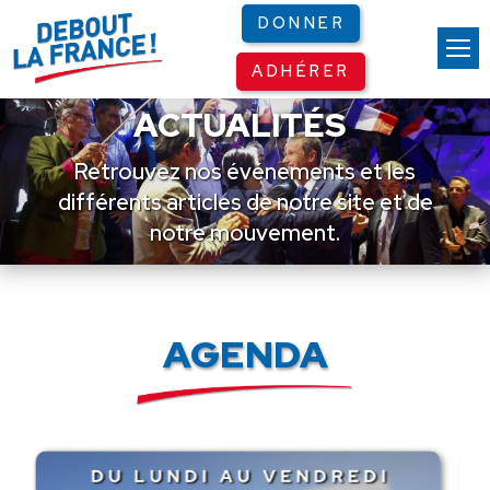
Panneau de gestion des cookies
DONNER
ADHÉRER
ACTUALITÉS
Retrouvez nos événements et les
différents articles de notre site et de
notre mouvement.
AGENDA