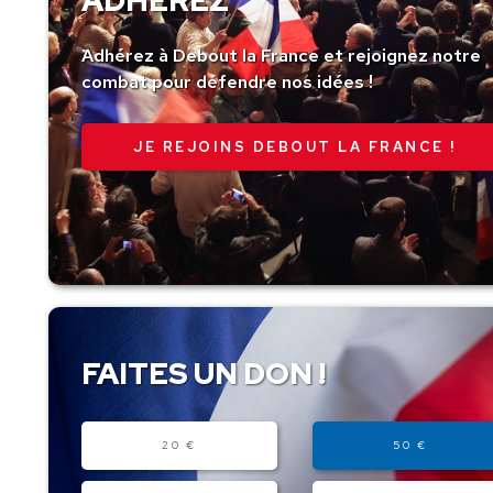
ADHÉREZ
Adhérez à Debout la France et rejoignez notre
combat pour défendre nos idées !
JE REJOINS DEBOUT LA FRANCE !
FAITES UN DON !
Montant
20 €
50 €