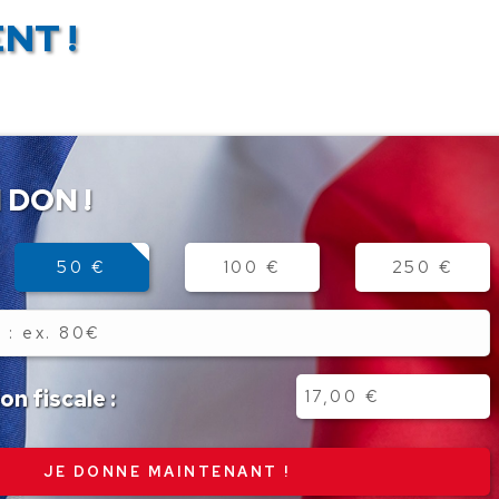
NT !
 DON !
50 €
100 €
250 €
n fiscale :