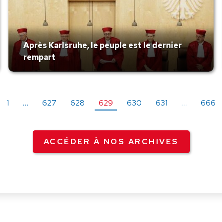
Après Karlsruhe, le peuple est le dernier
rempart
1
…
627
628
629
630
631
…
666
ACCÉDER À NOS ARCHIVES