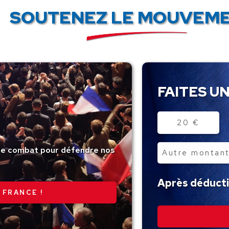
SOUTENEZ LE MOUVEME
FAITES UN
Montant
20 €
tre combat pour défendre nos
Autre
montant
Après déductio
 FRANCE !