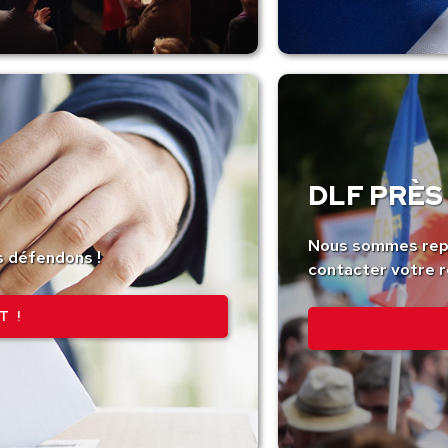
DLF PRÈS 
Nous sommes repr
s défendons !
contacter votre r
T !