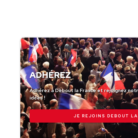
ADHÉREZ
Adhérez à Debout la France et rejoignez no
idées !
JE REJOINS DEBOUT LA