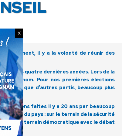
NSEIL
X
 mouvement, il y a la volonté de réunir des
utins de ces quatre dernières années. Lors de la
 sur son nom. Pour nos premières élections
ats, alors que d’autres partis, beaucoup plus
x prévisions faites il y a 20 ans par beaucoup
scence du pays : sur le terrain de la sécurité
core sur le terrain démocratique avec le débat