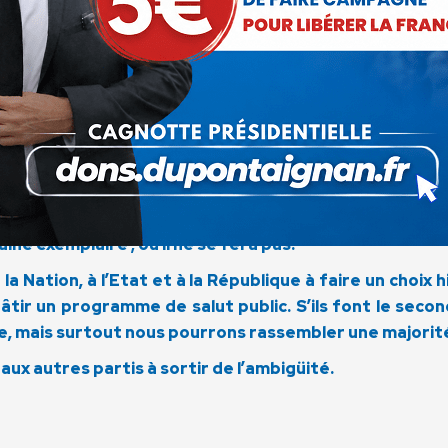
onsabilités. Soit une force politique patriote arri
esse. Il est impératif de faire bouger les lignes politi
tié il y a 4 ans au sein de DLR, il est de notre respons
 son Président Nicolas Dupont-Aignan avec toutes l
est de mettre définitivement hors-jeu ceux qui sont res
 l’UMP et du PS, qui ont échoué depuis tant d’années
 toute alternative par le discrédit que jetaient sur no
vre n’a aucun effet sur nous. Il est donc du devoir de
ine exemplaire ; ou il ne se fera pas.
a Nation, à l’Etat et à la République à faire un choix 
bâtir un programme de salut public. S’ils font le sec
nce, mais surtout nous pourrons rassembler une majorit
 aux autres partis à sortir de l’ambigüité.