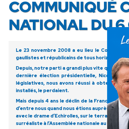
COMMUNIQUÉ C
NATIONAL DU 6
Le 23 novembre 2008 a eu lieu le Congrès fo
gaullistes et républicains de tous horizons. C’es
Depuis, notre parti a grandi plus vite que nous n
dernière élection présidentielle, Nicolas D
législatives, nous avons réussi à obtenir un 
installés, le perdaient.
Mais depuis 4 ans le déclin de la France s’est 
d’entre nous quand nous étions auprès de Philip
avec le drame d’Echirolles, sur le terrain écon
surréaliste à l’Assemblée nationale au sujet d