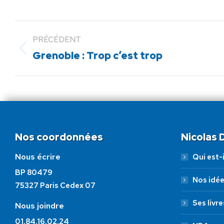
PRÉCÉDENT
Article
Grenoble : Trop c’est trop
précédent
:
Nos coordonnées
Nicolas
Nous écrire
Qui est-i
BP 80479
Nos idé
75327 Paris Cedex 07
Ses livre
Nous joindre
01.84.16.02.24