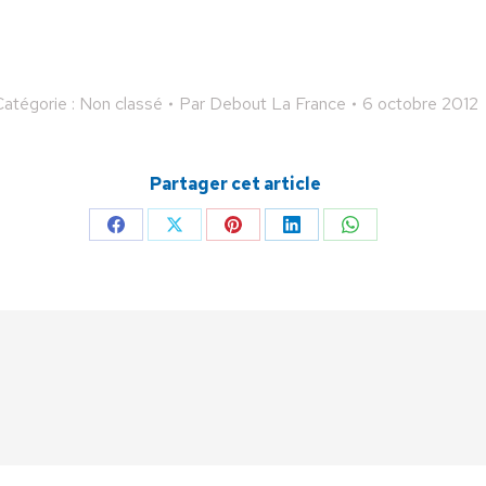
atégorie : Non classé
Par
Debout La France
6 octobre 2012
Partager cet article
Partager
Partager
Partager
Partager
Partager
sur
sur
sur
sur
sur
Facebook
X
Pinterest
LinkedIn
WhatsApp