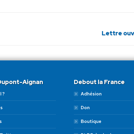
Article
Lettre ouv
suivant
:
 Dupont-Aignan
Debout la France
l ?
Adhésion
es
Don
s
Boutique