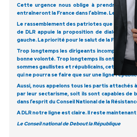
Cette urgence nous oblige à prendre nos resp
entraîneront la France dans l’abîme. Le temps pr
Le rassemblement des patriotes que nous avons ini
de DLR appuie la proposition de dialogue de
gauche. La priorité pour le salut de la France 
Trop longtemps les dirigeants incompétents de
bonne volonté. Trop longtemps ils ont stérilisé
sommes gaullistes et républicains, cette manœu
qui ne pourra se faire que sur une ligne républica
Aussi, nous appelons tous les partis attachés à l
par leur sectarisme, soit ils sont capables de 
dans l’esprit du Conseil National de la Résista
A DLR notre ligne est claire. Il reste maintenant
Le Conseil national de Debout la République