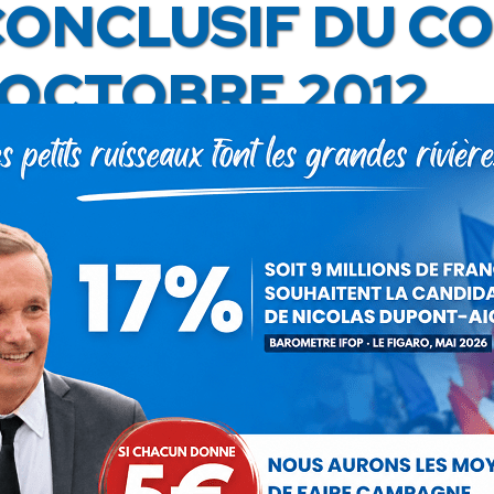
ONCLUSIF DU CO
 OCTOBRE 2012
ndateur de Debout la République. A la genèse de ce
t la raison d’être de DLR.
e l’aurions jamais espéré. Il a participé à tous les scr
upont-Aignan a rassemblé près de 700 000 Français
financement public grâce aux résultats de nos candid
aussi accéléré. Les faits donnent aujourd’hui raison au
pe Séguin. Cette semaine a encore démontré la délique
omique avec les prévisions alarmantes de l’Insee ou en
u nouveau traité européen.