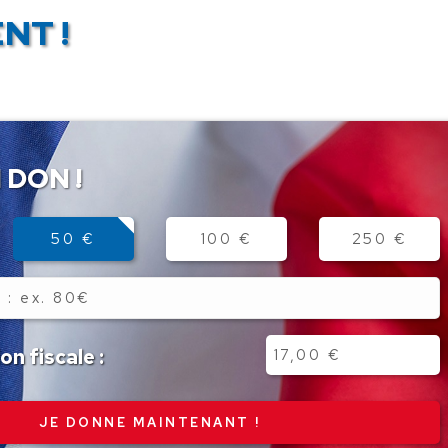
NT !
 DON !
50 €
100 €
250 €
n fiscale :