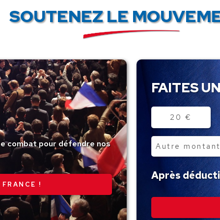
SOUTENEZ LE MOUVEME
FAITES UN
Montant
20 €
tre combat pour défendre nos
Autre
montant
Après déductio
 FRANCE !