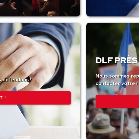
DLF PRÈS 
Nous sommes repr
s défendons !
contacter votre r
T !