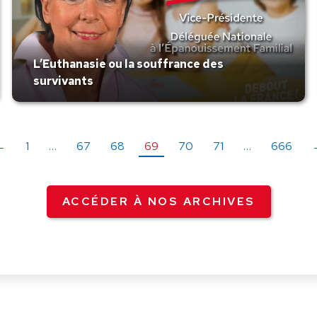
L’Euthanasie ou la souffrance des
survivants
←
1
…
67
68
69
70
71
…
666
ACCÉDER À NOS ARCHIVES