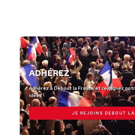
ADHÉREZ
Adhérez à Debout la France et rejoignez no
idées !
JE REJOINS DEBOUT LA