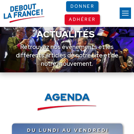
Panneau de gestion des cookies
DONNER
ADHÉRER
ACTUALITÉS
Retrouvez nos événements et les
différents articles de notre site et de
notre mouvement.
AGENDA