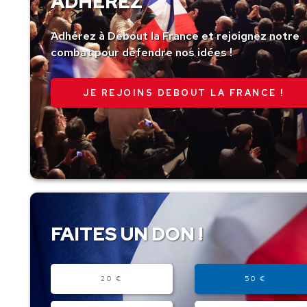
ADHÉREZ
Adhérez à Debout la France et rejoignez notre
combat pour défendre nos idées !
JE REJOINS DEBOUT LA FRANCE !
FAITES UN DON !
Montant
20 €
50 €