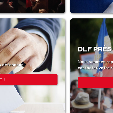
DLF PRÈS 
Nous sommes repr
s défendons !
contacter votre r
T !