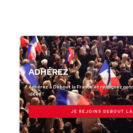
ADHÉREZ
Adhérez à Debout la France et rejoignez no
idées !
JE REJOINS DEBOUT LA