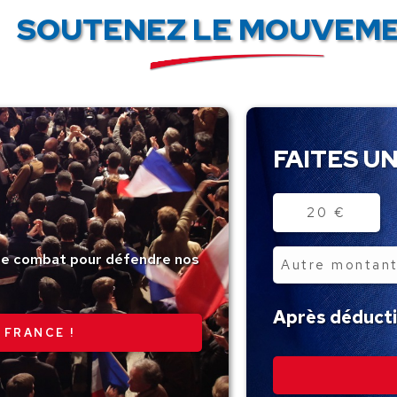
SOUTENEZ LE MOUVEME
FAITES UN
Montant
20 €
tre combat pour défendre nos
Autre
montant
Après déductio
 FRANCE !