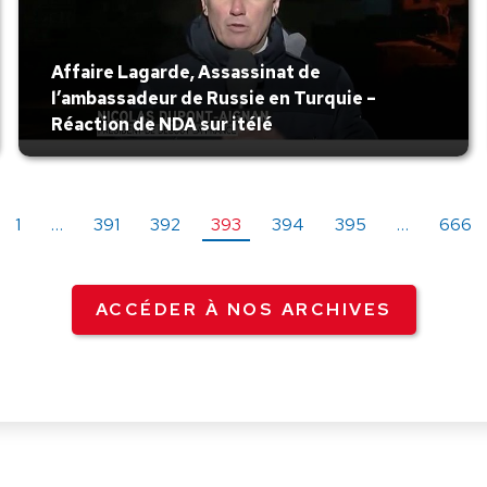
Affaire Lagarde, Assassinat de
l’ambassadeur de Russie en Turquie –
Réaction de NDA sur itélé
1
…
391
392
393
394
395
…
666
ACCÉDER À NOS ARCHIVES