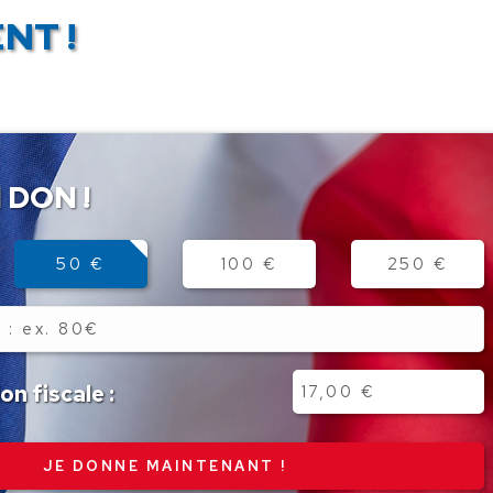
NT !
 DON !
50 €
100 €
250 €
n fiscale :