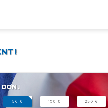
NT !
 DON !
50 €
100 €
250 €