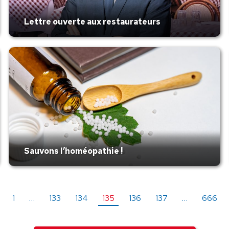
Lettre ouverte aux restaurateurs
Sauvons l’homéopathie !
1
…
133
134
135
136
137
…
666