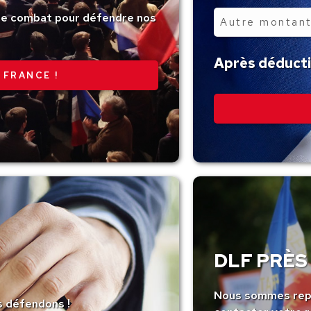
tre combat pour défendre nos
Autre
montant
Après déductio
 FRANCE !
DLF PRÈS 
Nous sommes repr
s défendons !