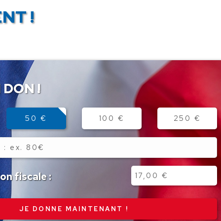
NT !
 DON !
50 €
100 €
250 €
n fiscale :