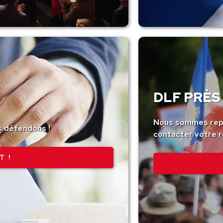
DLF PRÈS 
Nous sommes repr
s défendons !
contacter votre r
T !