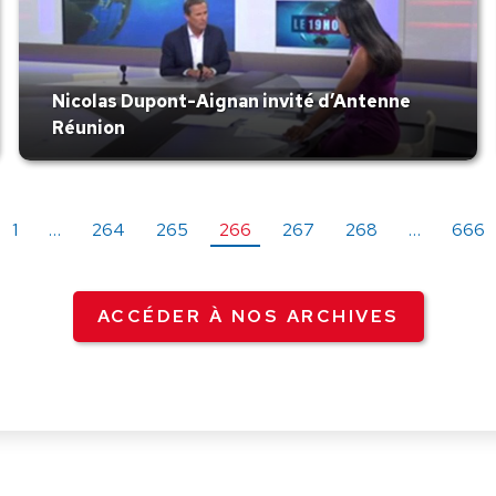
Nicolas Dupont-Aignan invité d’Antenne
Réunion
1
…
264
265
266
267
268
…
666
ACCÉDER À NOS ARCHIVES