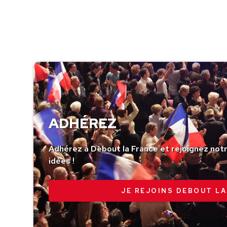
ADHÉREZ
Adhérez à Debout la France et rejoignez no
idées !
JE REJOINS DEBOUT LA