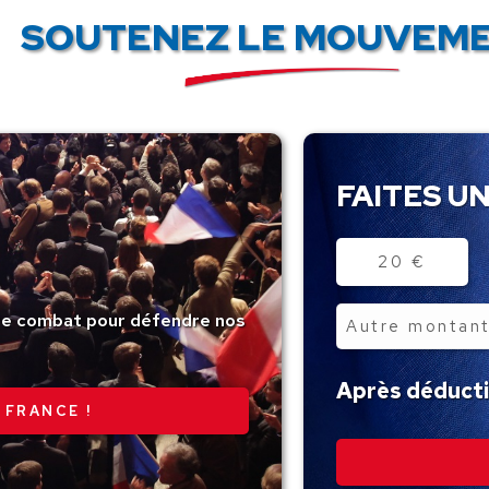
SOUTENEZ LE MOUVEME
FAITES UN
Montant
20 €
tre combat pour défendre nos
Autre
montant
Après déductio
 FRANCE !