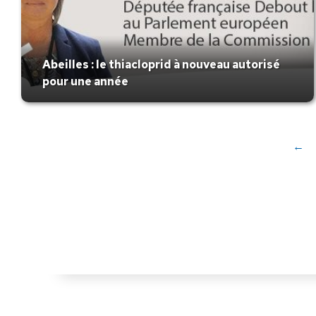
Abeilles : le thiacloprid à nouveau autorisé
pour une année
←