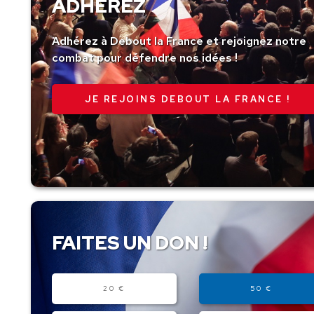
ADHÉREZ
Adhérez à Debout la France et rejoignez notre
combat pour défendre nos idées !
JE REJOINS DEBOUT LA FRANCE !
FAITES UN DON !
Montant
20 €
50 €