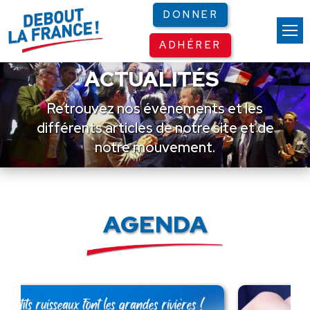
Panneau de gestion des cookies
DONNER
ADHÉRER
ACTUALITÉS
Retrouvez nos événements et les
différents articles de notre site et de
notre mouvement.
AGENDA