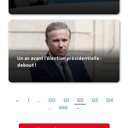
Un an avant l’élection présidentielle :
debout !
←
1
…
120
121
122
123
124
…
666
→