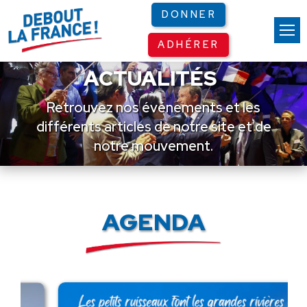
Panneau de gestion des cookies
DONNER
ADHÉRER
ACTUALITÉS
Retrouvez nos événements et les
différents articles de notre site et de
notre mouvement.
AGENDA