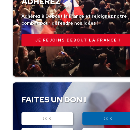
ADHÉREZ
Adhérez à Debout la France et rejoignez notre
combat pour défendre nos idées !
JE REJOINS DEBOUT LA FRANCE !
FAITES UN DON !
Montant
20 €
50 €