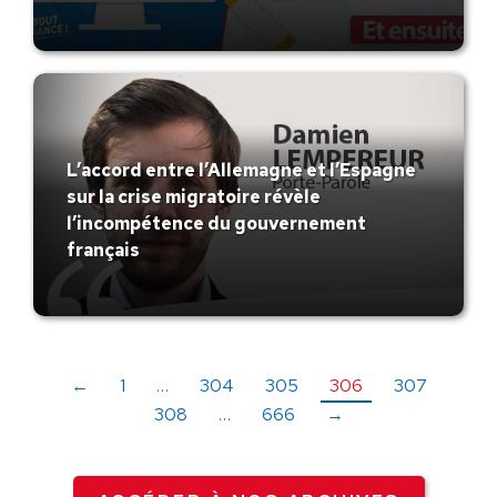
L’accord entre l’Allemagne et l’Espagne
sur la crise migratoire révèle
l’incompétence du gouvernement
français
←
1
…
304
305
306
307
308
…
666
→