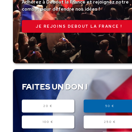
Adhérez à Debout la France et rejoignez notre
combat pour défendre nos idées !
JE REJOINS DEBOUT LA FRANCE !
FAITES UN DON !
Montant
20 €
50 €
100 €
250 €