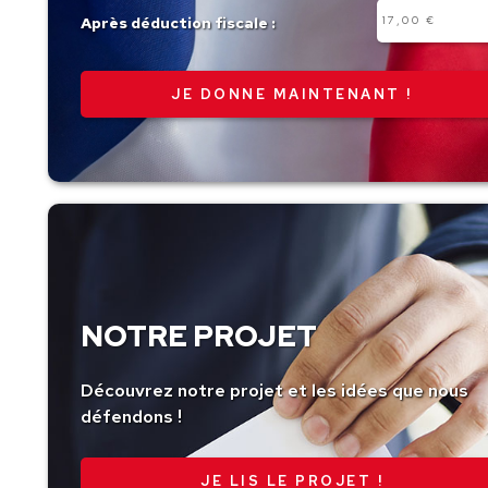
Autre
Après déduction fiscale :
montant
NOTRE PROJET
Découvrez notre projet et les idées que nous
défendons !
JE LIS LE PROJET !