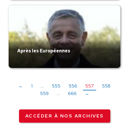
Après les Européennes
←
1
…
555
556
557
558
559
…
666
→
ACCÉDER À NOS ARCHIVES