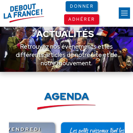
Panneau de gestion des cookies
DONNER
ADHÉRER
ACTUALITÉS
Retrouvez nos événements et les
différents articles de notre site et de
notre mouvement.
AGENDA