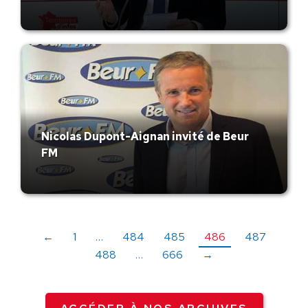
Nicolas Dupont-Aignan invité de Beur
FM
←
1
…
484
485
486
487
488
…
666
→