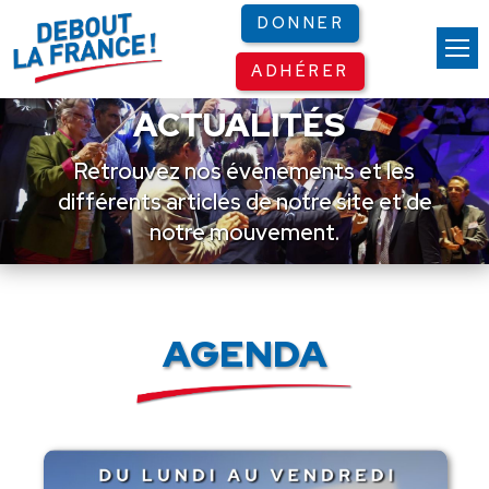
Panneau de gestion des cookies
DONNER
ADHÉRER
ACTUALITÉS
Retrouvez nos événements et les
différents articles de notre site et de
notre mouvement.
AGENDA