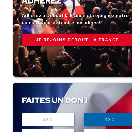
ADHÉREZ
Adhérez à Debout la France et rejoignez notre
combat pour défendre nos idées !
JE REJOINS DEBOUT LA FRANCE !
FAITES UN DON !
Montant
20 €
50 €