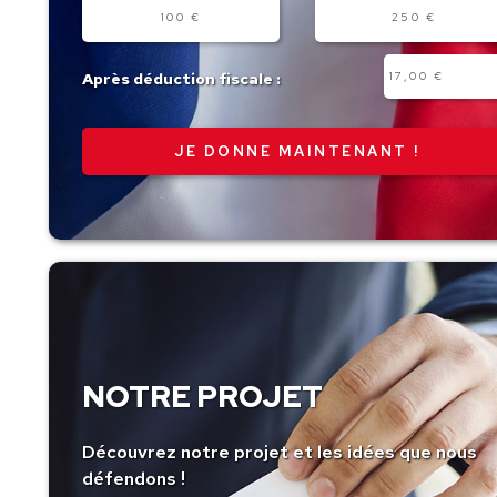
100 €
250 €
Autre
Après déduction fiscale :
montant
NOTRE PROJET
Découvrez notre projet et les idées que nous
défendons !