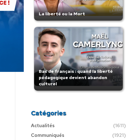
La liberté ou la Mort
Bac de français : quand la liberté
pédagogique devient abandon
culturel
Catégories
Actualités
(1611)
Communiqués
(1921)