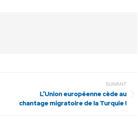
sur
sur
sur
Pinterest
LinkedIn
WhatsApp
SUIVANT
L’Union européenne cède au
Article
chantage migratoire de la Turquie !
suivant
: