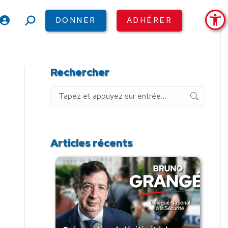
Ouv
DONNER
ADHÉRER
Recherche
:
Rechercher
Recherche
:
Articles récents