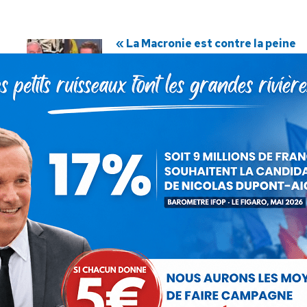
« La Macronie est contre la peine
de mort pour les meurtriers, mais
pour l’euthanasie de nos aînés ! » ·
BFMTV, 01/07/26
3 juillet 2026
« Lyhanna : il faut un référendum
sur la peine de mort dans notre
pays ! » · CNews, 10/06/2026
11 juin 2026
« 2027 : laissons enfin choisir les
Français ! » · BFMTV, 02/06/26
4 juin 2026