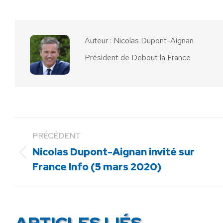
sur
sur
Facebook
X
Auteur :
Nicolas Dupont-Aignan
Président de Debout la France
PRÉCÉDENT
Nicolas Dupont-Aignan invité sur
Article
France Info (5 mars 2020)
précédent
:
ARTICLES LIÉS