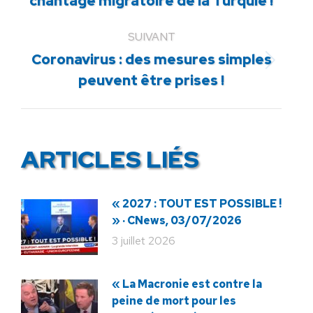
chantage migratoire de la Turquie !
précédent
:
SUIVANT
Coronavirus : des mesures simples
Article
peuvent être prises !
suivant
:
ARTICLES LIÉS
« 2027 : TOUT EST POSSIBLE !
» · CNews, 03/07/2026
3 juillet 2026
« La Macronie est contre la
peine de mort pour les