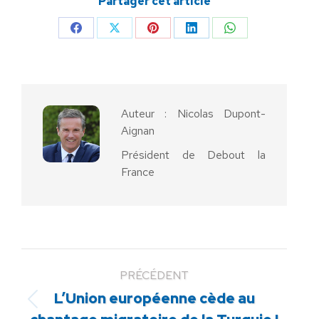
Partager cet article
Partager
Partager
Partager
Partager
Partager
sur
sur
sur
sur
sur
Facebook
X
Pinterest
LinkedIn
WhatsApp
Auteur :
Nicolas Dupont-
Aignan
Président de Debout la
France
PRÉCÉDENT
L’Union européenne cède au
Article