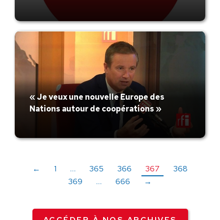
« Je veux une nouvelle Europe des
Nations autour de coopérations »
←
1
…
365
366
367
368
369
…
666
→
ACCÉDER À NOS ARCHIVES