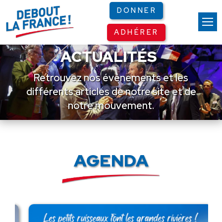
Panneau de gestion des cookies
DONNER
ADHÉRER
ACTUALITÉS
Retrouvez nos événements et les
différents articles de notre site et de
notre mouvement.
AGENDA