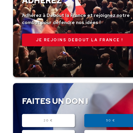
ADHÉREZ
Adhérez à Debout la France et rejoignez notre
combat pour défendre nos idées !
JE REJOINS DEBOUT LA FRANCE !
FAITES UN DON !
Montant
20 €
50 €