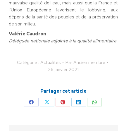
mauvaise qualité de l’eau, mais aussi que la France et
l’Union Européenne favorisent le lobbying, aux
dépens de la santé des peuples et de la préservation
de son milieu.
Valérie Caudron
Déléguée nationale adjointe à la qualité alimentaire
Catégorie :
Actualités
Par
Ancien membre
26 janvier 2021
Partager cet article
Partager
Partager
Partager
Partager
Partager
sur
sur
sur
sur
sur
Facebook
X
Pinterest
LinkedIn
WhatsApp