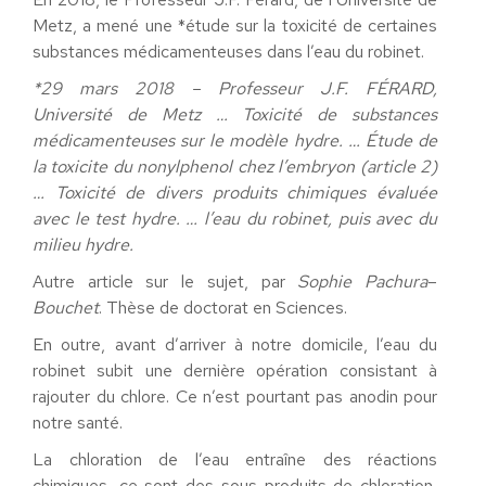
Metz, a mené une *étude sur la toxicité de certaines
substances médicamenteuses dans l’eau du robinet.
*29 mars 2018 –
Professeur J.F.
FÉRARD,
Université de Metz …
Toxicité
de
substances
médicamenteuses
sur le modèle hydre. …
Étude
de
la
toxicite
du nonylphenol chez l’embryon (article 2)
…
Toxicité
de divers produits
chimiques
évaluée
avec le test hydre. … l’
eau
du
robinet
, puis avec du
milieu hydre.
Autre article sur le sujet, par
Sophie Pachura
–
Bouchet
. Thèse de doctorat en Sciences.
En outre, avant d’arriver à notre domicile, l’eau du
robinet subit une dernière opération consistant à
rajouter du chlore. Ce n’est pourtant pas anodin pour
notre santé.
La chloration de l’eau entraîne des réactions
chimiques, ce sont des sous-produits de chloration,