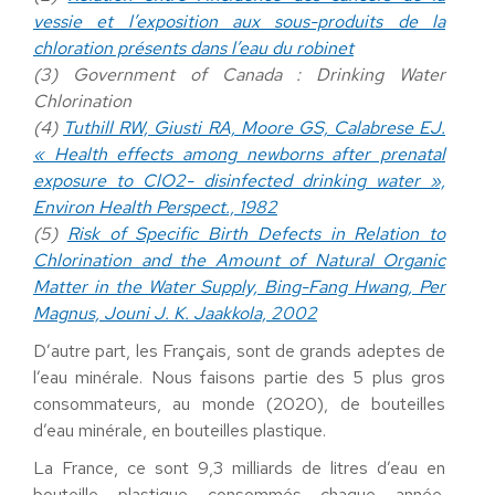
vessie et l’exposition aux sous-produits de la
chloration présents dans l’eau du robinet
(3)
Government of Canada : Drinking Water
Chlorination
(4)
Tuthill RW, Giusti RA, Moore GS, Calabrese EJ.
« Health effects among newborns after prenatal
exposure to ClO2- disinfected drinking water »,
Environ Health Perspect., 1982
(5)
Risk of Specific Birth Defects in Relation to
Chlorination and the Amount of Natural Organic
Matter in the Water Supply, Bing-Fang Hwang, Per
Magnus, Jouni J. K. Jaakkola, 2002
D’autre part, les Français, sont de grands adeptes de
l’eau minérale. Nous faisons partie des 5 plus gros
consommateurs, au monde (2020), de bouteilles
d’eau minérale, en bouteilles plastique.
La France, ce sont 9,3 milliards de litres d’eau en
bouteille plastique consommés chaque année.