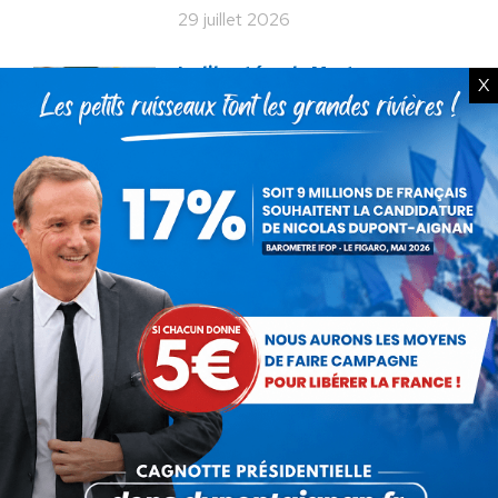
29 juillet 2026
La liberté ou la Mort
X
20 juillet 2026
Bac de français : quand la
liberté pédagogique devient
abandon culturel
18 juillet 2026
La France au seuil d’un
engrenage stratégique ?
15 juillet 2026