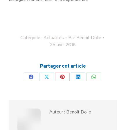
Catégorie :
Actualités
Par
Benoît Dolle
25 avril 2018
Partager cet article
Partager
Partager
Partager
Partager
Partager
sur
sur
sur
sur
sur
Facebook
X
Pinterest
LinkedIn
WhatsApp
Auteur :
Benoît Dolle