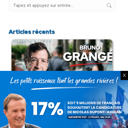
Recherche
:
Articles récents
X
Présomption de légitimité de l’usage des
armes par les forces de l’ordre