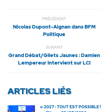
PRÉCÉDENT
Nicolas Dupont-Aignan dans BFM
Article
Politique
précédent
:
SUIVANT
Grand Débat/Gilets Jaunes : Damien
Article
Lempereur intervient sur LCI
suivant
:
ARTICLES LIÉS
« 2027 : TOUT EST POSSIBLE !