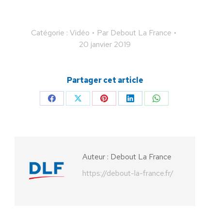
Catégorie :
Vidéo
Par
Debout La France
20 janvier 2019
Partager cet article
Partager
Partager
Partager
Partager
Partager
sur
sur
sur
sur
sur
Facebook
X
Pinterest
LinkedIn
WhatsApp
Auteur :
Debout La France
https://debout-la-france.fr/