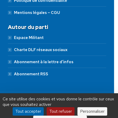
Politique de confidentialité
Mentions légales – CGU
Autour du parti
Espace Militant
Charte DLF réseaux sociaux
Abonnement à la lettre d’infos
Abonnement RSS
AIDEZ NOUS À
LIBÉRER LA FRANCE
JE FAIS UN DON À DLF
Ce site utilise des cookies et vous donne le contrôle sur ceux
que vous souhaitez activer
ADHÉSION
20 €
50 €
100 €
Tout accepter
Tout refuser
Personnaliser