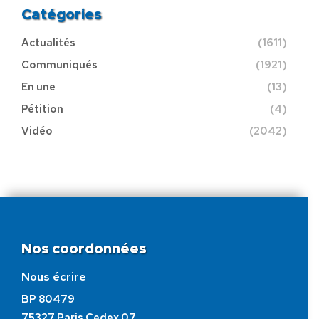
Catégories
Actualités
(1611)
Communiqués
(1921)
En une
(13)
Pétition
(4)
Vidéo
(2042)
Nos coordonnées
Nous écrire
BP 80479
75327 Paris Cedex 07