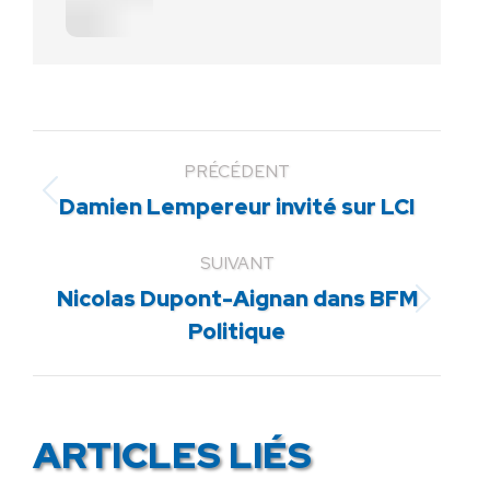
PRÉCÉDENT
Article
Damien Lempereur invité sur LCI
précédent
:
SUIVANT
Nicolas Dupont-Aignan dans BFM
Article
Politique
suivant
:
ARTICLES LIÉS