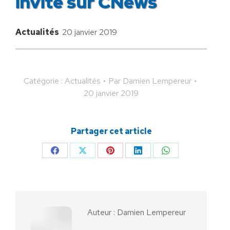
invité sur CNews
Actualités
20 janvier 2019
Catégorie :
Actualités
Par
Damien Lempereur
20 janvier 2019
Partager cet article
Partager
Partager
Partager
Partager
Partager
sur
sur
sur
sur
sur
Facebook
X
Pinterest
LinkedIn
WhatsApp
Auteur :
Damien Lempereur