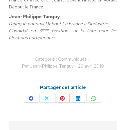
Debout la France.
Jean-Philippe Tanguy
Délégué national Debout La France à l’Industrie
ème
Candidat en 3
position sur la liste pour les
élections européennes.
Catégorie :
Communiqués
Par
Jean-Philippe Tanguy
29 avril 2019
Partager cet article
Partager
Partager
Partager
Partager
Partager
sur
sur
sur
sur
sur
Facebook
X
Pinterest
LinkedIn
WhatsApp