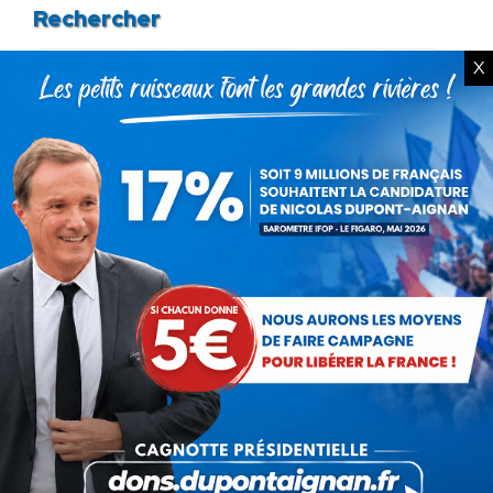
Rechercher
Recherche
X
:
Articles récents
Présomption de légitimité de l’usage des
armes par les forces de l’ordre