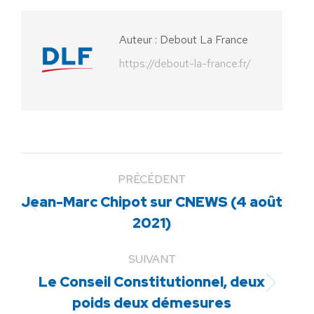
Facebook
X
Pinterest
LinkedIn
WhatsApp
Auteur :
Debout La France
https://debout-la-france.fr/
PRÉCÉDENT
Jean-Marc Chipot sur CNEWS (4 août
Article
2021)
précédent
:
SUIVANT
Le Conseil Constitutionnel, deux
Article
poids deux démesures
suivant