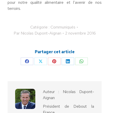
pour notre qualité alimentaire et l’avenir de nos
terroirs.
Catégorie :
Communiqués
Par
Nicolas Dupont-Aignan
2 novembre 2016
Partager cet article
Partager
Partager
Partager
Partager
Partager
sur
sur
sur
sur
sur
Facebook
X
Pinterest
LinkedIn
WhatsApp
Auteur :
Nicolas Dupont-
Aignan
Président de Debout la
France