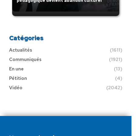
pédagogique devient abandon culturel
Catégories
Actualités
(1611)
Communiqués
(1921)
En une
(13)
Pétition
(4)
Vidéo
(2042)