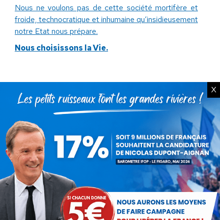
Nous ne voulons pas de cette société mortifère et
froide, technocratique et inhumaine qu’insidieusement
notre Etat nous prépare.
Nous choisissons la Vie.
X
Catégorie :
Actualités
Par
Véronique Rogez
24 février 2026
Partager cet article