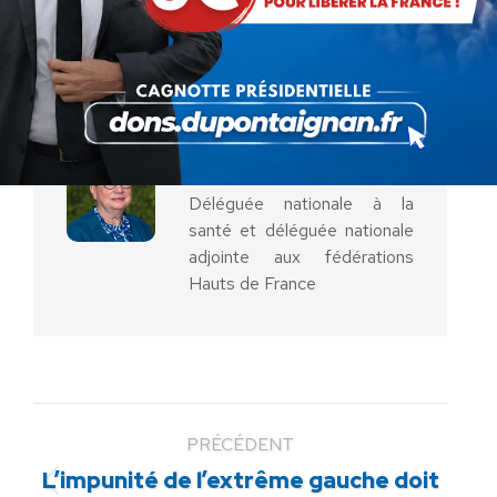
Partager
Partager
Partager
Partager
Partager
sur
sur
sur
sur
sur
Facebook
X
Pinterest
LinkedIn
WhatsApp
Auteur :
Véronique Rogez
Déléguée nationale à la
santé et déléguée nationale
adjointe aux fédérations
Hauts de France
PRÉCÉDENT
L’impunité de l’extrême gauche doit
Article