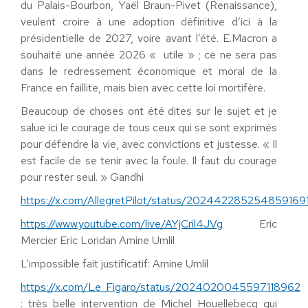
du Palais-Bourbon, Yaël Braun-Pivet (Renaissance),
veulent croire à une adoption définitive d’ici à la
présidentielle de 2027, voire avant l’été. E.Macron a
souhaité une année 2026 « utile » ; ce ne sera pas
dans le redressement économique et moral de la
France en faillite, mais bien avec cette loi mortifère.
Beaucoup de choses ont été dites sur le sujet et je
salue ici le courage de tous ceux qui se sont exprimés
pour défendre la vie, avec convictions et justesse. « Il
est facile de se tenir avec la foule. Il faut du courage
pour rester seul. » Gandhi
https://x.com/AllegretPilot/status/202442285254859169
https://www.youtube.com/live/AYjCril4JVg
Eric
Mercier Eric Loridan Amine Umlil
L’impossible fait justificatif: Amine Umlil
https://x.com/Le_Figaro/status/2024020045597118962
: très belle intervention de Michel Houellebecq qui