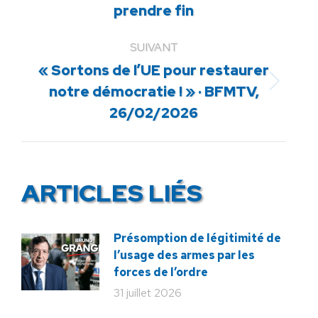
prendre fin
précédent
:
SUIVANT
« Sortons de l’UE pour restaurer
Article
notre démocratie ! » · BFMTV,
suivant
26/02/2026
:
ARTICLES LIÉS
Présomption de légitimité de
l’usage des armes par les
forces de l’ordre
31 juillet 2026