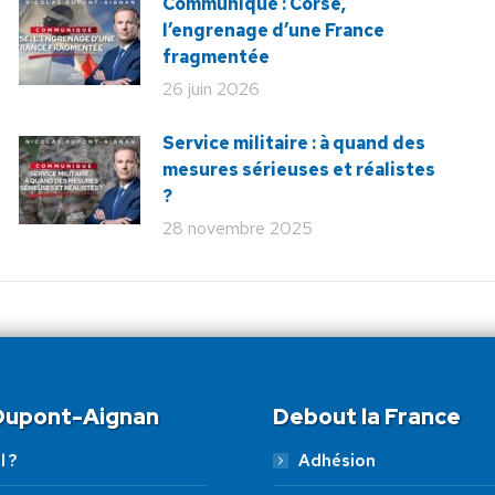
Communiqué : Corse,
l’engrenage d’une France
fragmentée
26 juin 2026
Service militaire : à quand des
mesures sérieuses et réalistes
?
28 novembre 2025
 Dupont-Aignan
Debout la France
l ?
Adhésion