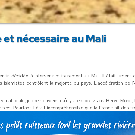
 et nécessaire au Mali
fin décidée à intervenir militairement au Mali. Il était urgent 
es islamistes contrôlent la majorité du pays. L'accélération de 
nationale, je me souviens qu'il y a encore 2 ans Hervé Morin, le
oisins. Pourtant il était incompréhensible que la France ait des
ants français vivent dans le pays. La politique étrangère de la Fra
cessaire. Nous pouvons juste regretter que le Président de la Ré
ais alerté avec Henri Temple (le délégué national de DLR chargé de