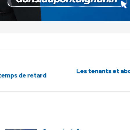
Les tenants et abo
Article
n temps de retard
suivant
: