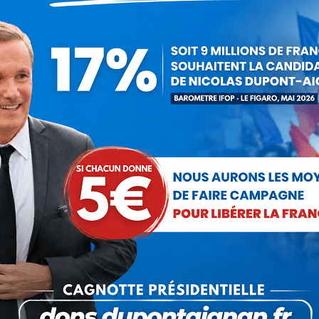
amis du Sahel à bloquer l'avancée des troupes islamistes.
vont être engagés dans un terrain d'opération difficile. Espéron
tégorie :
Communiqués
Par
Debout La France
12 janvier 2013
Partager cet article
Partager
Partager
Partager
Partager
Partager
sur
sur
sur
sur
sur
Facebook
X
Pinterest
LinkedIn
WhatsApp