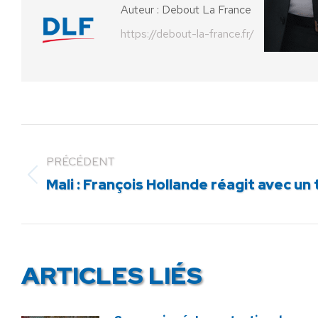
Auteur :
Debout La France
https://debout-la-france.fr/
PRÉCÉDENT
Article
Mali : François Hollande réagit avec u
précédent
:
ARTICLES LIÉS