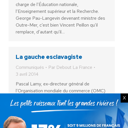
charge de l’Éducation nationale,
l’Enseignement supérieur et la Recherche.
George Pau-Langevin devenant ministre des
Outre-Mer, c’est bien Vincent Peillon qu’il
remplace, d’autant qu’il…
La gauche esclavagiste
Communiqués
Par
Debout La France
3 avril 2014
Pascal Lamy, ex-directeur général de
l’Organisation mondiale du commerce (OMC)
et proche du président François Hollande, a
X
plaidé hier pour plus de «flexibilité» sur le
marché du travail, avec notamment…