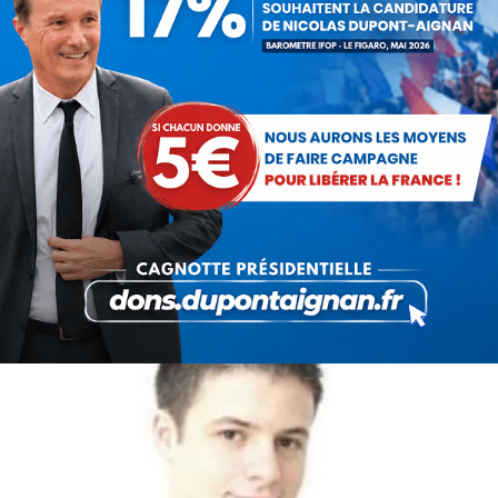
Euro : le bon sens s’impose peu
à peu
Communiqués
Par
Debout La France
3 avril 2014
Hier est sorti le livre « Casser l’euro pour
sauver l’Europe » co-écrit par Franck Dedieu,
rédacteur en chef adjoint de L'Expansion,
Benjamin Masse-Stamberger, grand reporter
à L'Express, Béatrice Mathieu,…