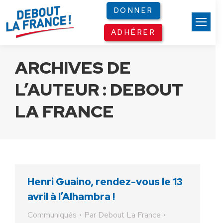
Panneau de gestion des cookies
DONNER
ADHÉRER
ARCHIVES DE
L’AUTEUR :
DEBOUT
LA FRANCE
Henri Guaino, rendez-vous le 13
avril à l’Alhambra !
Communiqués
Par
Debout La France