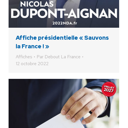
Affiche présidentielle « Sauvons
la France ! »
Affiches
Par
Debout La France
12 octobre 2022