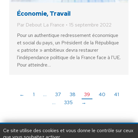
Économie, Travail
Par
Debout La France
15 septembre 2022
Pour un authentique redressement économique
et social du pays, un Président de la République
« patriote » ambitieux devra restaurer
l’indépendance politique de la France face à l’UE.
Pour atteindre…
←
1
…
37
38
39
40
41
…
335
→
Ce site utilise des cookies et vous donne le contrôle sur ceux
que vous souhaitez activer