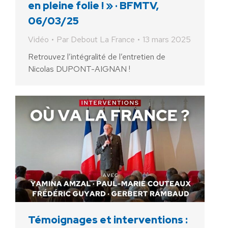
en pleine folie ! » · BFMTV,
06/03/25
Vidéo
Par
Debout La France
13 mars 2025
Retrouvez l’intégralité de l’entretien de
Nicolas DUPONT-AIGNAN !
Témoignages et interventions :