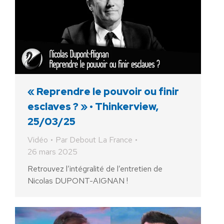
« Reprendre le pouvoir ou finir
esclaves ? » • Thinkerview,
25/03/25
Vidéo
Par
Debout La France
26 mars 2025
Retrouvez l’intégralité de l’entretien de
Nicolas DUPONT-AIGNAN !