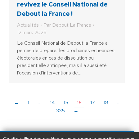
revivez le Conseil National de
Debout la France !
Actualités
Par
Debout La France
12 mars 2025
Le Conseil National de Debout la France a
permis de préparer les prochaines échéances
électorales en cas de dissolution ou
présidentielle anticipée, mais il a aussi été
l’occasion d’interventions de…
←
1
…
14
15
16
17
18
…
335
→
AIDEZ NOUS À
LIBÉRER LA FRANCE
JE FAIS UN DON À DLF
Ce site utilise des cookies et vous donne le contrôle sur ceux