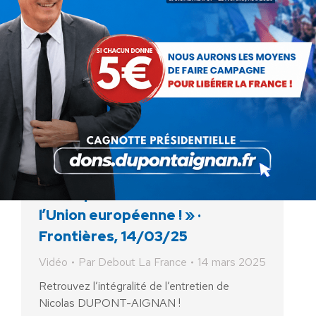
« Je serai le seul candidat en
2027 qui veut en finir avec
l’Union européenne ! » ·
Frontières, 14/03/25
Vidéo
Par
Debout La France
14 mars 2025
Retrouvez l’intégralité de l’entretien de
Nicolas DUPONT-AIGNAN !