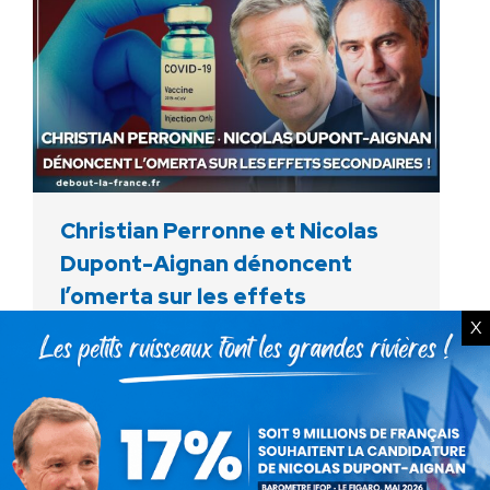
Christian Perronne et Nicolas
Dupont-Aignan dénoncent
l’omerta sur les effets
secondaires !
X
Vidéo
Par
Debout La France
17 mars 2025
Retrouvez l’intégralité de l’entretien de
Nicolas DUPONT-AIGNAN !