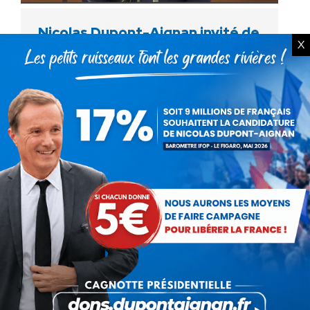
Nicolas Dupont-Aignan invité de
X
Questions Politiques
Vidéo
Par
Debout La France
24 février 2019
« J’accuse le gouvernement de vouloir faire
rentrer au cas par cas des djihadistes qui sont
des tueurs en série. Pas un barbare ne doit
rentrer sur le sol français. Ils…