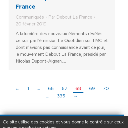
France
Communiqués
Par
Debout La France
20 février 2019
A la lumière des nouveaux éléments révélés
ce soir par l’émission Le Quotidien sur TMC et
dont n’avions pas connaissance avant ce jour,
le mouvement Debout La France, présidé par
Nicolas Dupont-Aignan,…
←
1
…
66
67
68
69
70
…
335
→
AIDEZ NOUS À
LIBÉRER LA FRANCE
JE FAIS UN DON À DLF
Ce site utilise des cookies et vous donne le contrôle sur ceux
que vous souhaitez activer